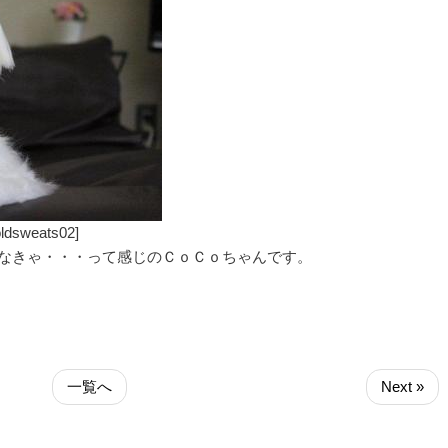
weats02]
なきゃ・・・って感じのＣｏＣｏちゃんです。
一覧へ
Next »