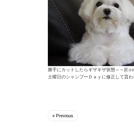
勝手にカットしたらギザギザ状態～～[E:colds
土曜日のシャンプーＤａｙに修正して貰わ
« Previous